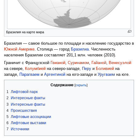
Бразилия на карте мира
Бразилия — самое большое по площади и населению государство в
Южной Америке
. Столица — город
Бразилиа
. Численность
населения Бразилии составляет 201,1 млн. человек (2010).
Граничит с Французской
Гвианой
,
Суринамом
,
Гайаной
,
Венесуэлой
на севере,
Колумбией
на северо-западе,
Перу
и
Боливией
на
западе,
Парагваем
и
Аргентиной
на юго-западе и
Уругваем
на юге.
Содержание
1
Лифтовой парк
2
Интересные факты
3
Интересные факты
4
Происшествия
5
Лифтовые ассоциации
6
Лифтовые выставки
7
Источники