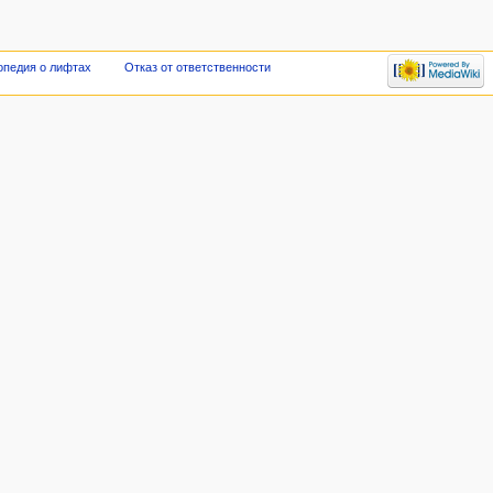
опедия о лифтах
Отказ от ответственности