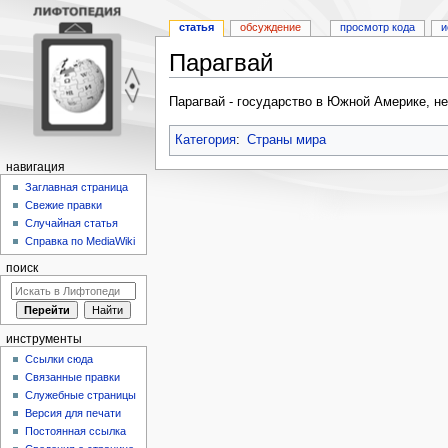
статья
обсуждение
просмотр кода
и
Парагвай
Перейти
Перейти
Парагвай - государство в Южной Америке, н
к
к
навигации
поиску
Категория
:
Страны мира
навигация
Заглавная страница
Свежие правки
Случайная статья
Справка по MediaWiki
поиск
инструменты
Ссылки сюда
Связанные правки
Служебные страницы
Версия для печати
Постоянная ссылка