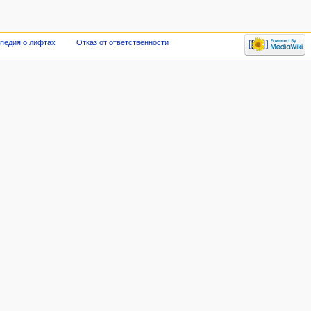
опедия о лифтах
Отказ от ответственности