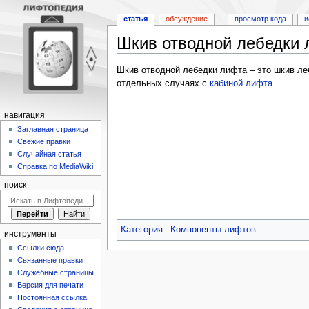
статья
обсуждение
просмотр кода
и
Шкив отводной лебедки 
Перейти
Перейти
Шкив отводной лебедки лифта – это шкив ле
к
к
отдельных случаях с
кабиной лифта
.
навигации
поиску
навигация
Заглавная страница
Свежие правки
Случайная статья
Справка по MediaWiki
поиск
Категория
:
Компоненты лифтов
инструменты
Ссылки сюда
Связанные правки
Служебные страницы
Версия для печати
Постоянная ссылка