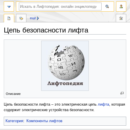
ещё
Цепь безопасности лифта
Перейти
Перейти
к
к
навигации
поиску
Описание
Цепь безопасности лифта – это электрическая цепь
лифта
, которая
содержит электрические устройства безопасности.
Категория
:
Компоненты лифтов