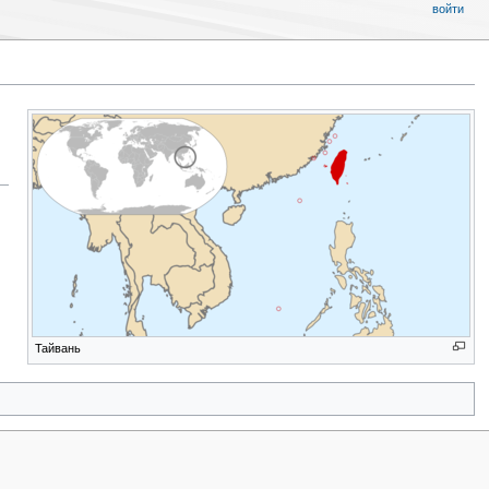
войти
Тайвань