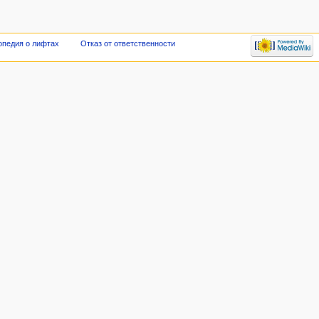
опедия о лифтах
Отказ от ответственности