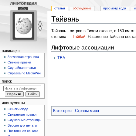
статья
обсуждение
просмотр кода
и
Тайвань
Перейти
Перейти
Тайвань - остров в Тихом океане, в 150 км о
к
к
столица —
Тайбэй
. Население Тайваня состав
навигации
поиску
Лифтовые ассоциации
навигация
Заглавная страница
TEA
Свежие правки
Случайная статья
Справка по MediaWiki
поиск
инструменты
Ссылки сюда
Категория
:
Страны мира
Связанные правки
Служебные страницы
Версия для печати
Постоянная ссылка