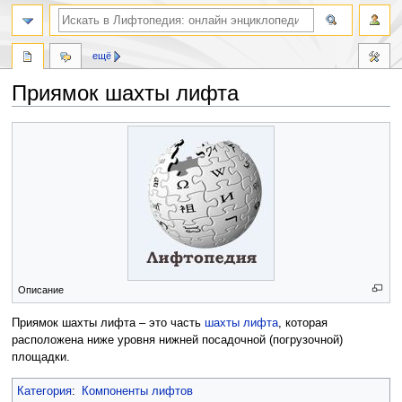
ещё
Приямок шахты лифта
Перейти
Перейти
к
к
навигации
поиску
Описание
Приямок шахты лифта – это часть
шахты лифта
, которая
расположена ниже уровня нижней посадочной (погрузочной)
площадки.
Категория
:
Компоненты лифтов