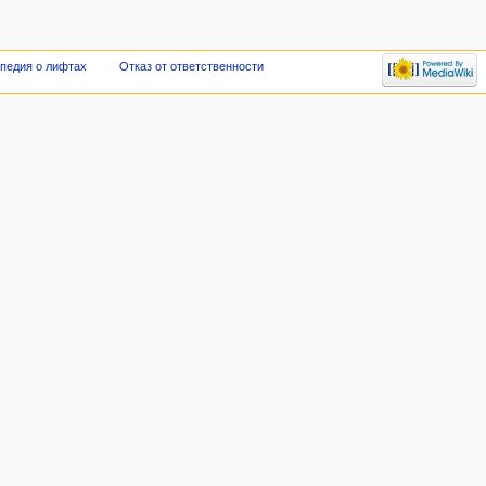
опедия о лифтах
Отказ от ответственности