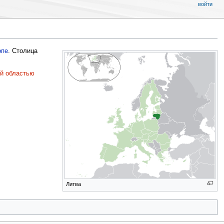
войти
опе
. Столица
й областью
Литва