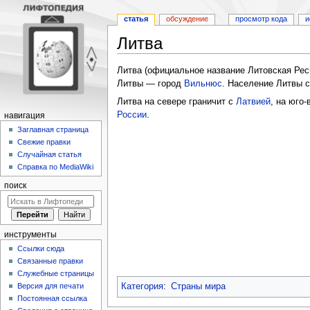
статья
обсуждение
просмотр кода
и
Литва
Перейти
Перейти
Литва (официальное название Литовская Рес
к
к
Литвы — город
Вильнюс
. Население Литвы с
навигации
поиску
Литва на севере граничит с
Латвией
, на юго
России
.
навигация
Заглавная страница
Свежие правки
Случайная статья
Справка по MediaWiki
поиск
инструменты
Ссылки сюда
Связанные правки
Служебные страницы
Категория
:
Страны мира
Версия для печати
Постоянная ссылка