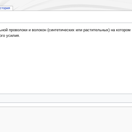
стория
льной проволоки и волокон (синтетических или растительных) на которо
ого усилия.