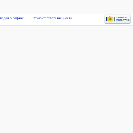
опедия о лифтах
Отказ от ответственности