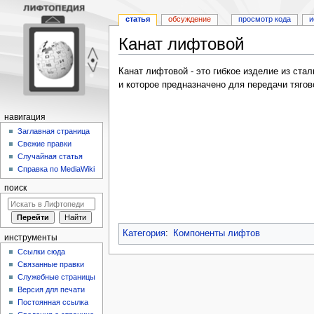
статья
обсуждение
просмотр кода
и
Канат лифтовой
Перейти
Перейти
Канат лифтовой - это гибкое изделие из ста
к
к
и которое предназначено для передачи тягов
навигации
поиску
навигация
Заглавная страница
Свежие правки
Случайная статья
Справка по MediaWiki
поиск
Категория
:
Компоненты лифтов
инструменты
Ссылки сюда
Связанные правки
Служебные страницы
Версия для печати
Постоянная ссылка