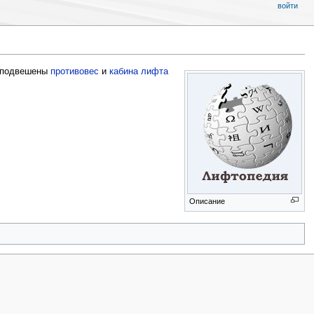
войти
м подвешены
противовес
и
кабина лифта
Описание