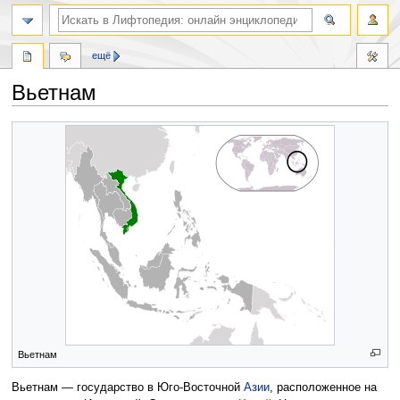
ещё
Вьетнам
Перейти
Перейти
к
к
навигации
поиску
Вьетнам
Вьетнам — государство в Юго-Восточной
Азии
, расположенное на