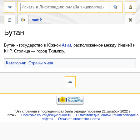
ещё
Бутан
Перейти
Перейти
Бутан - государство в Южной
Азии
, расположенное между Индией и
к
к
КНР. Столица — город Тхимпху.
навигации
поиску
Категория
:
Страны мира
Эта страница в последний раз была отредактирована 21 декабря 2022 в
22:45.
Политика конфиденциальности
О Лифтопедия: онлайн энциклопедия о
лифтах
Отказ от ответственности