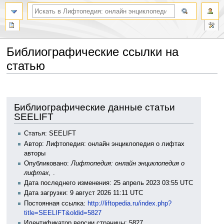
Библиографические ссылки на
статью
Перейти
Перейти
к
к
навигации
поиску
Библиографические данные статьи
SEELIFT
Статья: SEELIFT
Автор: Лифтопедия: онлайн энциклопедия о лифтах
авторы
Опубликовано:
Лифтопедия: онлайн энциклопедия о
лифтах,
.
Дата последнего изменения: 25 апрель 2023 03:55 UTC
Дата загрузки: 9 август 2026 11:11 UTC
Постоянная ссылка:
http://liftopedia.ru/index.php?
title=SEELIFT&oldid=5827
Идентификатор версии страницы: 5827