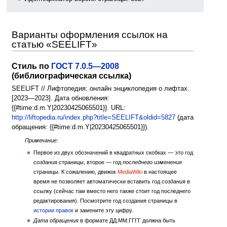
Варианты оформления ссылок на
статью «SEELIFT»
Стиль по
ГОСТ 7.0.5—2008
(библиографическая ссылка)
SEELIFT // Лифтопедия: онлайн энциклопедия о лифтах.
[2023—2023]. Дата обновления:
{{#time:d.m.Y|20230425065501}}. URL:
http://liftopedia.ru/index.php?title=SEELIFT&oldid=5827
(дата
обращения: {{#time:d.m.Y|20230425065501}}).
Примечание:
Первое из двух обозначений в квадратных скобках — это год
создания
страницы, второе — год
последнего изменения
страницы. К сожалению, движок
MediaWiki
в настоящее
время не позволяет автоматически вставить год
создания
в
ссылку (сейчас там вместо него также стоит год последнего
редактирования). Посмотрите год создания страницы в
истории правок
и замените эту цифру.
Дата обращения
в формате ДД.ММ.ГГГГ должна быть