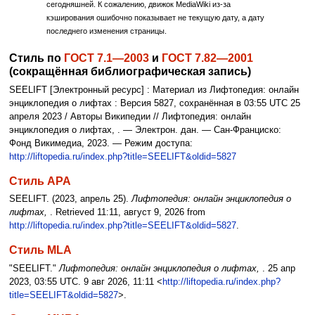
сегодняшней. К сожалению, движок MediaWiki из-за
кэширования ошибочно показывает не текущую дату, а дату
последнего изменения страницы.
Стиль по
ГОСТ 7.1—2003
и
ГОСТ 7.82—2001
(сокращённая библиографическая запись)
SEELIFT [Электронный ресурс] : Материал из Лифтопедия: онлайн
энциклопедия о лифтах : Версия 5827, сохранённая в 03:55 UTC 25
апреля 2023 / Авторы Википедии // Лифтопедия: онлайн
энциклопедия о лифтах, . — Электрон. дан. — Сан-Франциско:
Фонд Викимедиа, 2023. — Режим доступа:
http://liftopedia.ru/index.php?title=SEELIFT&oldid=5827
Стиль APA
SEELIFT. (2023, апрель 25).
Лифтопедия: онлайн энциклопедия о
лифтах,
. Retrieved 11:11, август 9, 2026 from
http://liftopedia.ru/index.php?title=SEELIFT&oldid=5827
.
Стиль MLA
"SEELIFT."
Лифтопедия: онлайн энциклопедия о лифтах,
. 25 апр
2023, 03:55 UTC. 9 авг 2026, 11:11 <
http://liftopedia.ru/index.php?
title=SEELIFT&oldid=5827
>.