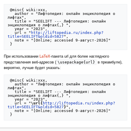
 @misc{ wiki:xxx,

   author = "Лифтопедия: онлайн энциклопедия о 
лифтах",

   title = "SEELIFT --- Лифтопедия: онлайн 
энциклопедия о лифтах{,} ",

   year = "2023",

   url = "
http://liftopedia.ru/index.php?
title=SEELIFT&oldid=5827
",

   note = "[Online; accessed 9-август-2026]"

При использовании
LaTeX
-пакета url для более наглядного
\usepackage{url}
представления веб-адресов (
в преамбуле),
вероятно, лучше будет указать:
 @misc{ wiki:xxx,

   author = "Лифтопедия: онлайн энциклопедия о 
лифтах",

   title = "SEELIFT --- Лифтопедия: онлайн 
энциклопедия о лифтах{,} ",

   year = "2023",

   url = "
\url{
http://liftopedia.ru/index.php?
title=SEELIFT&oldid=5827
}
",

   note = "[Online; accessed 9-август-2026]"
