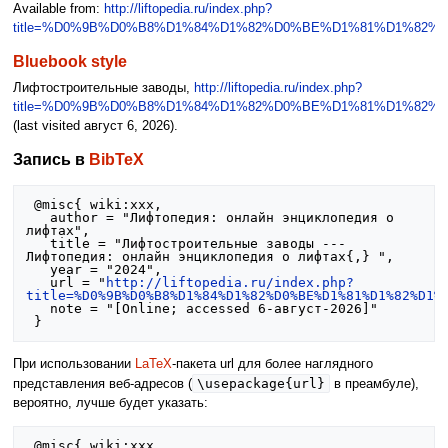
Available from:
http://liftopedia.ru/index.php?
title=%D0%9B%D0%B8%D1%84%D1%82%D0%BE%D1%81%D1%82
Bluebook style
Лифтостроительные заводы,
http://liftopedia.ru/index.php?
title=%D0%9B%D0%B8%D1%84%D1%82%D0%BE%D1%81%D1%82
(last visited август 6, 2026).
Запись в
BibTeX
 @misc{ wiki:xxx,

   author = "Лифтопедия: онлайн энциклопедия о 
лифтах",

   title = "Лифтостроительные заводы --- 
Лифтопедия: онлайн энциклопедия о лифтах{,} ",

   year = "2024",

   url = "
http://liftopedia.ru/index.php?
title=%D0%9B%D0%B8%D1%84%D1%82%D0%BE%D1%81%D1%82%D1%
   note = "[Online; accessed 6-август-2026]"

При использовании
LaTeX
-пакета url для более наглядного
\usepackage{url}
представления веб-адресов (
в преамбуле),
вероятно, лучше будет указать:
 @misc{ wiki:xxx,
