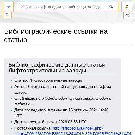
Библиографические ссылки на
статью
Перейти
Перейти
к
к
навигации
поиску
Библиографические данные статьи
Лифтостроительные заводы
Статья: Лифтостроительные заводы
Автор: Лифтопедия: онлайн энциклопедия о лифтах
авторы
Опубликовано:
Лифтопедия: онлайн энциклопедия о
лифтах,
.
Дата последнего изменения: 15 октябрь 2024 16:40
UTC
Дата загрузки: 6 август 2026 03:55 UTC
Постоянная ссылка:
http://liftopedia.ru/index.php?
title=%D0%9B%D0%B8%D1%84%D1%82%D0%BE%D1%81%D