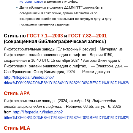
истории правок
и замените эту цифру.
Дата обращения
в формате ДД.ММ.ГГГГ должна быть
сегодняшней. К сожалению, движок MediaWiki из-за
кэширования ошибочно показывает не текущую дату, а дату
последнего изменения страницы.
Стиль по
ГОСТ 7.1—2003
и
ГОСТ 7.82—2001
(сокращённая библиографическая запись)
Лифтостроительные заводы [Электронный ресурс] : Материал из
Лифтопедия: онлайн энциклопедия о лифтах : Версия 6150,
сохранённая в 16:40 UTC 15 октября 2024 / Авторы Википедии //
Лифтопедия: онлайн энциклопедия о лифтах, . — Электрон. дан. —
Сан-Франциско: Фонд Викимедиа, 2024. — Режим доступа:
http://liftopedia.ru/index.php?
title=%D0%9B%D0%B8%D1%84%D1%82%D0%BE%D1%81%D1%82
Стиль APA
Лифтостроительные заводы. (2024, октябрь 15).
Лифтопедия:
онлайн энциклопедия о лифтах,
. Retrieved 03:55, август 6, 2026
from
http://liftopedia.ru/index.php?
title=%D0%9B%D0%B8%D1%84%D1%82%D0%BE%D1%81%D1%82
Стиль MLA