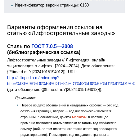
Идентификатор версии страницы: 6150
Варианты оформления ссылок на
статью «Лифтостроительные заводы»
Стиль по
ГОСТ 7.0.5—2008
(библиографическая ссылка)
Лифтостроительные заводы // Лифтопедия: онлайн
энциклопедия о лифтах. [2024—2024]. Дата обновления:
{{#time:d.m.Y|20241015194012}}. URL:
http://liftopedia.ru/index.php?
title=%D0%9B%D0%B8%D1%84%D1%82%D0%BE%D1%81%D1%8
(дата обращения: {{#time:d.m.Y|20241015194012}}).
Примечание:
Первое из двух обозначений в квадратных скобках — это год
создания
страницы, второе — год
последнего изменения
страницы. К сожалению, движок
MediaWiki
в настоящее
время не позволяет автоматически вставить год
создания
в
ссылку (сейчас там вместо него также стоит год последнего
редактирования). Посмотрите год создания страницы в