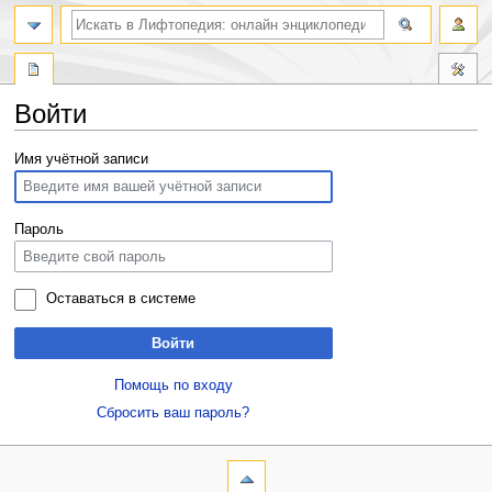
Войти
Перейти
Перейти
Имя учётной записи
к
к
навигации
поиску
Пароль
Оставаться в системе
Войти
Помощь по входу
Сбросить ваш пароль?