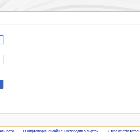
альности
О Лифтопедия: онлайн энциклопедия о лифтах
Отказ от ответстве