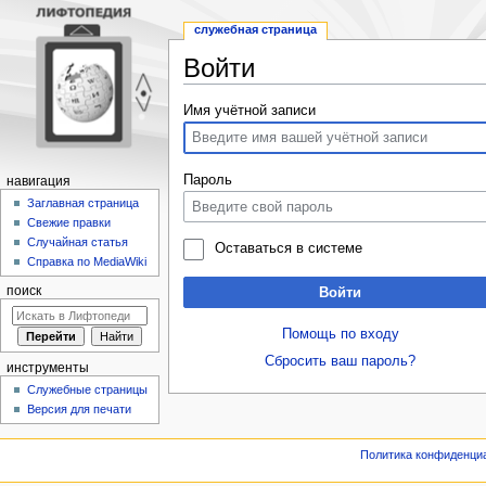
служебная страница
Войти
Перейти
Перейти
Имя учётной записи
к
к
навигации
поиску
Пароль
навигация
Заглавная страница
Свежие правки
Случайная статья
Оставаться в системе
Справка по MediaWiki
поиск
Войти
Помощь по входу
Сбросить ваш пароль?
инструменты
Служебные страницы
Версия для печати
Политика конфиденци