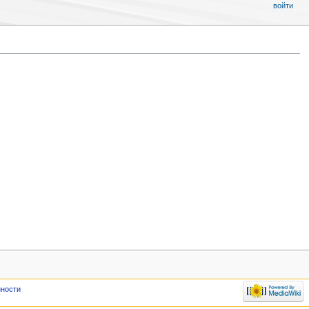
войти
нности