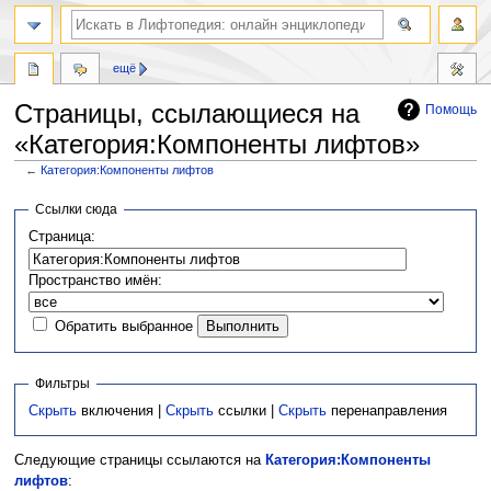
ещё
Страницы, ссылающиеся на
Помощь
«Категория:Компоненты лифтов»
←
Категория:Компоненты лифтов
Перейти
Перейти
Ссылки сюда
к
к
Страница:
навигации
поиску
Пространство имён:
Обратить выбранное
Фильтры
Скрыть
включения |
Скрыть
ссылки |
Скрыть
перенаправления
Следующие страницы ссылаются на
Категория:Компоненты
лифтов
: